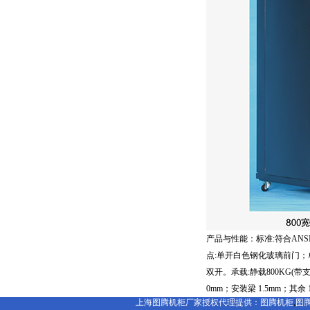
产品与性能：标准:符合ANSI/EIA
点:单开白色钢化玻璃前门
双开。承载:静载800KG(
0mm；安装梁 1.5mm；
上海图腾机柜厂家授权代理提供：
图腾机柜
,
图